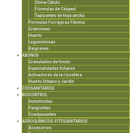
Clima Cálido
Fórmulas de Césped
Tapizantes de hoja ancha
Formulas Forrajeras Fitomix
Gramineas
Huerto
Leguminosas
Raigrases
ABONOS
Granulados de fondo
Especialidades foliares
Activadores de la rizosfera
Huerto Urbano y Jardín
ZOOSANITARIOS
BIOCONTROL
Insecticidas
Fungicidas
Coadyuvantes
AGROQUÍMICOS-FITOSANITARIOS
Accesorios