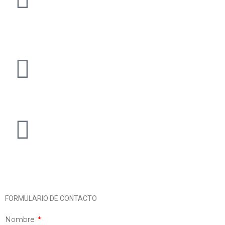
Avda. Extremadura, 84
10180 Valdefuentes (Cáceres)
927 388 577
info@mariaguillenagro.com
FORMULARIO DE CONTACTO
Nombre