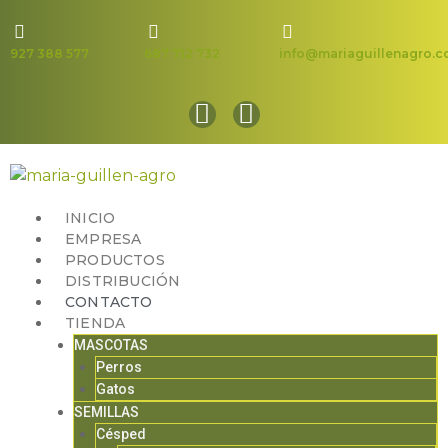
927 388 577
687 712 732
info@mariaguillenagro.
INICIO
EMPRESA
PRODUCTOS
DISTRIBUCIÓN
CONTACTO
TIENDA
MASCOTAS
Perros
Gatos
SEMILLAS
Césped