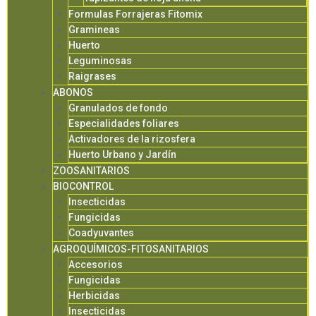
Formulas Forrajeras Fitomix
Gramineas
Huerto
Leguminosas
Raigrases
ABONOS
Granulados de fondo
Especialidades foliares
Activadores de la rizosfera
Huerto Urbano y Jardín
ZOOSANITARIOS
BIOCONTROL
Insecticidas
Fungicidas
Coadyuvantes
AGROQUÍMICOS-FITOSANITARIOS
Accesorios
Fungicidas
Herbicidas
Insecticidas