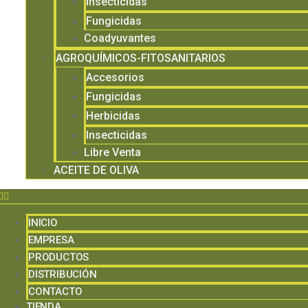
Insecticidas
Fungicidas
Coadyuvantes
AGROQUÍMICOS-FITOSANITARIOS
Accesorios
Fungicidas
Herbicidas
Insecticidas
Libre Venta
ACEITE DE OLIVA
INICIO
EMPRESA
PRODUCTOS
DISTRIBUCIÓN
CONTACTO
TIENDA