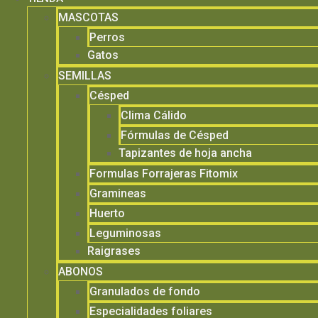
MASCOTAS
Perros
Gatos
SEMILLAS
Césped
Clima Cálido
Fórmulas de Césped
Tapizantes de hoja ancha
Formulas Forrajeras Fitomix
Gramineas
Huerto
Leguminosas
Raigrases
ABONOS
Granulados de fondo
Especialidades foliares