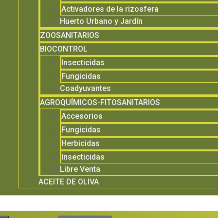
Activadores de la rizosfera
Huerto Urbano y Jardín
ZOOSANITARIOS
BIOCONTROL
Insecticidas
Fungicidas
Coadyuvantes
AGROQUÍMICOS-FITOSANITARIOS
Accesorios
Fungicidas
Herbicidas
Insecticidas
Libre Venta
ACEITE DE OLIVA