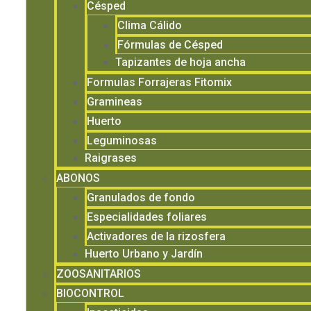
Césped
Clima Cálido
Fórmulas de Césped
Tapizantes de hoja ancha
Formulas Forrajeras Fitomix
Gramineas
Huerto
Leguminosas
Raigrases
ABONOS
Granulados de fondo
Especialidades foliares
Activadores de la rizosfera
Huerto Urbano y Jardín
ZOOSANITARIOS
BIOCONTROL