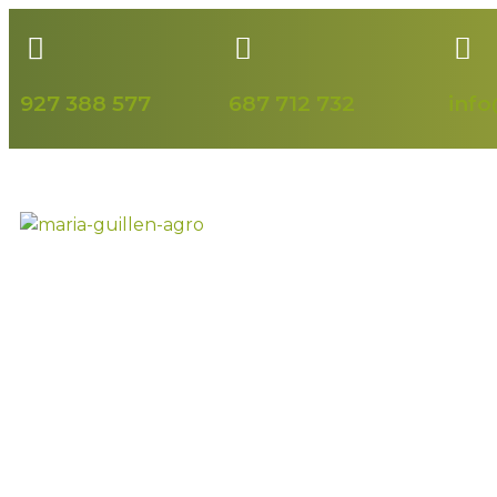
927 388 577
687 712 732
inf