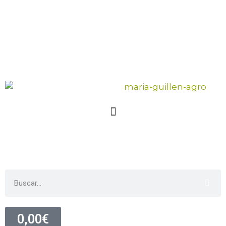
927 388 577
687 712 732
info@mariaguillenagro.
Buscar productos
0,00
€