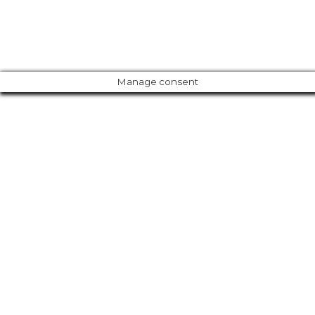
MARÍA GUILLÉN AGRO S.L.
/ TODOS LOS DERECHOS RESERVADOS
Manage consent