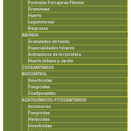
Formulas Forrajeras Fitomix
Gramineas
Huerto
Leguminosas
Raigrases
ABONOS
Granulados de fondo
Especialidades foliares
Activadores de la rizosfera
Huerto Urbano y Jardín
ZOOSANITARIOS
BIOCONTROL
Insecticidas
Fungicidas
Coadyuvantes
AGROQUÍMICOS-FITOSANITARIOS
Accesorios
Fungicidas
Herbicidas
Insecticidas