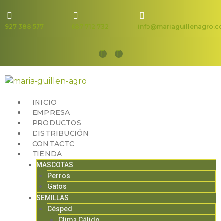
927 388 577
687 712 732
info@mariaguillenagro.
INICIO
EMPRESA
PRODUCTOS
DISTRIBUCIÓN
CONTACTO
TIENDA
MASCOTAS
Perros
Gatos
SEMILLAS
Césped
Clima Cálido