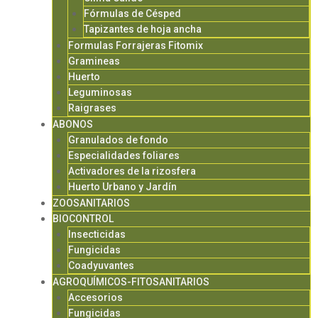
Fórmulas de Césped
Tapizantes de hoja ancha
Formulas Forrajeras Fitomix
Gramineas
Huerto
Leguminosas
Raigrases
ABONOS
Granulados de fondo
Especialidades foliares
Activadores de la rizosfera
Huerto Urbano y Jardín
ZOOSANITARIOS
BIOCONTROL
Insecticidas
Fungicidas
Coadyuvantes
AGROQUÍMICOS-FITOSANITARIOS
Accesorios
Fungicidas