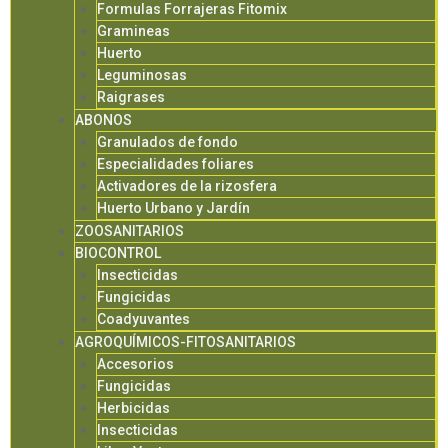
Formulas Forrajeras Fitomix
Gramineas
Huerto
Leguminosas
Raigrases
ABONOS
Granulados de fondo
Especialidades foliares
Activadores de la rizosfera
Huerto Urbano y Jardín
ZOOSANITARIOS
BIOCONTROL
Insecticidas
Fungicidas
Coadyuvantes
AGROQUÍMICOS-FITOSANITARIOS
Accesorios
Fungicidas
Herbicidas
Insecticidas