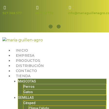
927 388 577
687 712 732
info@mariaguillenagro.
INICIO
EMPRESA
PRODUCTOS
DISTRIBUCIÓN
CONTACTO
TIENDA
MASCOTAS
Perros
Gatos
SEMILLAS
Césped
Clima Cálido