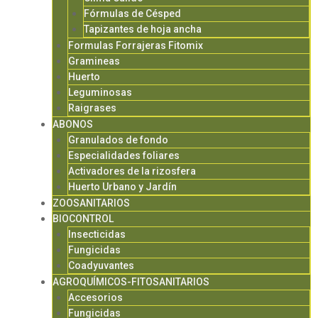
Fórmulas de Césped
Tapizantes de hoja ancha
Formulas Forrajeras Fitomix
Gramineas
Huerto
Leguminosas
Raigrases
ABONOS
Granulados de fondo
Especialidades foliares
Activadores de la rizosfera
Huerto Urbano y Jardín
ZOOSANITARIOS
BIOCONTROL
Insecticidas
Fungicidas
Coadyuvantes
AGROQUÍMICOS-FITOSANITARIOS
Accesorios
Fungicidas