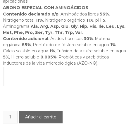
aplicaciones.
ABONO ESPECIAL CON AMINOÁCIDOS
Contenido declarado p/p
: Aminoácidos libres
56%
,
Nitrógeno total
11%,
Nitrógeno orgánico
11%
, pH
5
,
Aminograma
Ala, Arg, Asp, Glu, Gly, Hip, His, Ile, Leu, Lys,
Met, Phe, Pro, Ser, Tyr, Thr, Trp, Val.
Contenido adicional
: Ácidos húmicos
30%
, Materia
orgánica
85%
, Pentóxido de fósforo soluble en agua
1%
,
Calcio soluble en agua
1%
, Trióxido de azufre soluble en agua
5%
, Hierro soluble
0.005%
, Probióticos y prebióticos
inductores de la vida microbiológica (AZO-N®).
Añadir al carrito